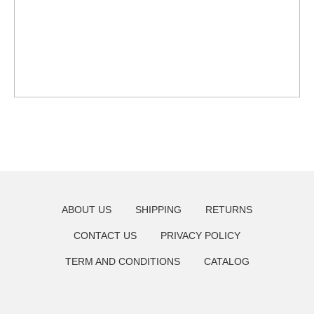
Мы в соцсетях
*Instagram — проект Meta, деятельность
которой в России запрещена
Онлайн
запись
Записаться
ABOUT US
SHIPPING
RETURNS
CONTACT US
PRIVACY POLICY
TERM AND CONDITIONS
CATALOG