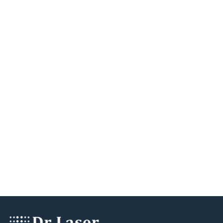
Dr.Laser - клиника современной косметологии
Мессенджеры
Контакты
г. Хабаровск,
ул. Тургенева 49
+7 929 410-88-55
dr.laser.khv@gmail.com
ООО "ЛАЗЕР"
ИНН 2700033608
ОГРН 1242700010321
Мы в соцсетях
Карта сайта
Главная
Косметология
Лазерная эпиляция