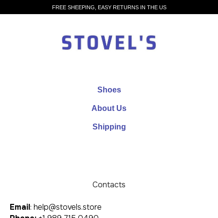
FREE SHEEPING, EASY RETURNS IN THE US
Shoes
About Us
Shipping
Contacts
Email
: help@stovels.store