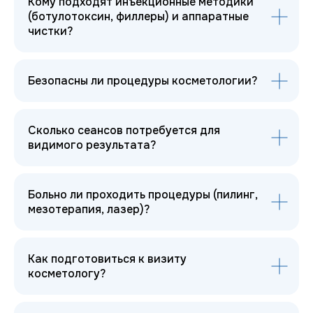
Кому подходят инъекционные методики
(ботулотоксин, филлеры) и аппаратные
чистки?
Безопасны ли процедуры косметологии?
Dr.Laser - клиника современной косметологии
Сколько сеансов потребуется для
видимого результата?
Мессенджеры
Контакты
г. Хабаровск,
ул. Тургенева 49
+7 929 410-88-55
Больно ли проходить процедуры (пилинг,
dr.laser.khv@gmail.com
ООО "ЛАЗЕР"
мезотерапия, лазер)?
ИНН 2700033608
ОГРН 1242700010321
Как подготовиться к визиту
косметологу?
Мы в соцсетях
Карта сайта
Главная