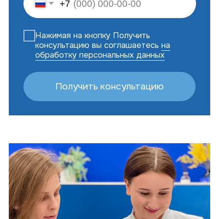
+7 929 410-88-55
г. Хабаровск, ул. Тургенева 49
Мессенджеры
Мы в соцсетях
*Instagram — проект Meta, деятельность
которой в России запрещена
Записаться