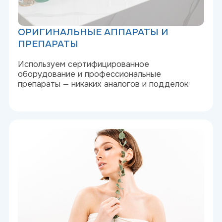
ВИДИМЫЙ РЕЗУЛЬТАТ БЕЗ
ЛИШНЕГО ОБЕЩАНИЯ
Работаем по протоколам: делаем только то,
что действительно работает
КОСМЕТОЛОГИЧЕСКИЕ
УСЛУГИ
Инновационные процедуры для коррекции
возрастных изменений, акне, пигментации и
улучшения качества кожи без хирургии и
длительного восстановления