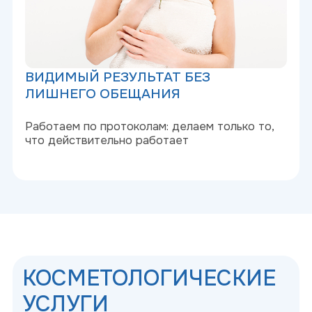
RF-микроигольчатая терапия от
выпадения и для роста волос
Биоревитализация лица
Radiess
Ботулинотерапия
Фотоомоложение кожи IPL
Мезотерапия кожи головы
Липолитики
Контурная пластика губ
RF-микроигольчатая терапия лечения
постакне