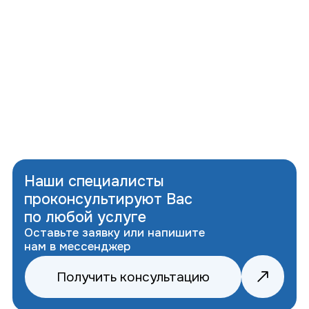
Аппарат сочетает два режима —
микроигольчатый и фракционный RF, что
позволяет точечно воздействовать на
глубокие слои кожи, улучшать рельеф,
плотность и упругость.
сертифицированное оборудование
медицинского уровня;
высокая мощность и стабильная
энергия прогрева;
точное воздействие без повреждения
поверхностных слоёв;
короткая реабилитация;
подходит для разных зон и задач кожи.